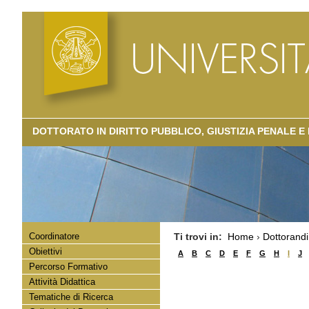
DOTTORATO IN DIRITTO PUBBLICO, GIUSTIZIA PENALE E
Coordinatore
Ti trovi in:
Home
›
Dottorandi
Obiettivi
A
B
C
D
E
F
G
H
I
J
Percorso Formativo
Attività Didattica
Tematiche di Ricerca