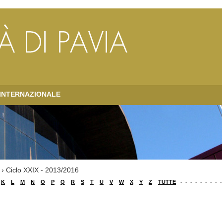
 INTERNAZIONALE
› Ciclo XXIX - 2013/2016
K
L
M
N
O
P
Q
R
S
T
U
V
W
X
Y
Z
TUTTE
-
-
-
-
-
-
-
-