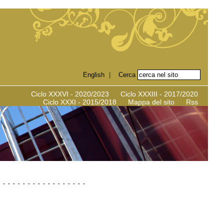
English
|
Ciclo XXXVI - 2020/2023
Ciclo XXXIII - 2017/2020
Ciclo XXXI - 2015/2018
Mappa del sito
Rss
-
-
-
-
-
-
-
-
-
-
-
-
-
-
-
-
-
-