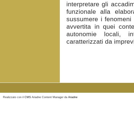
interpretare gli accadim
funzionale alla elabo
sussumere i fenomeni g
avvertita in quei cont
autonomie locali, in
caratterizzati da imprevi
Realizzato con il
CMS
Ariadne Content Manager da
Ariadne