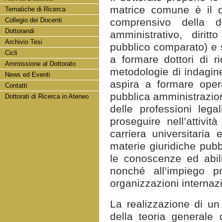
matrice comune è il di
Tematiche di Ricerca
Collegio dei Docenti
comprensivo della dim
Dottorandi
amministrativo, diritt
Archivio Tesi
pubblico comparato) e so
Cicli
a formare dottori di ri
Ammissione al Dottorato
metodologie di indagine 
News ed Eventi
aspira a formare operat
Contatti
pubblica amministrazione
Dottorati di Ricerca in Ateneo
delle professioni lega
proseguire nell’attivi
carriera universitaria 
materie giuridiche pubbl
le conoscenze ed abili
nonché all’impiego pr
organizzazioni internazi
La realizzazione di un 
della teoria generale d