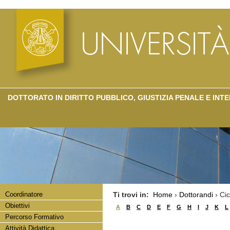
DOTTORATO IN DIRITTO PUBBLICO, GIUSTIZIA PENALE E IN
Coordinatore
Ti trovi in:
Home
›
Dottorandi
› Ci
Obiettivi
A
B
C
D
E
F
G
H
I
J
K
L
Percorso Formativo
Attività Didattica