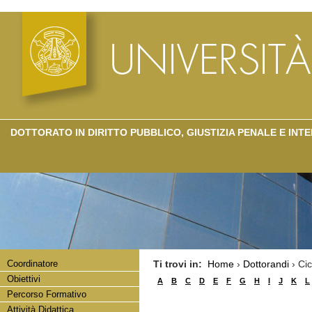
DOTTORATO IN DIRITTO PUBBLICO, GIUSTIZIA PENALE E IN
Coordinatore
Ti trovi in:
Home
›
Dottorandi
› Ci
Obiettivi
A
B
C
D
E
F
G
H
I
J
K
L
Percorso Formativo
Attività Didattica